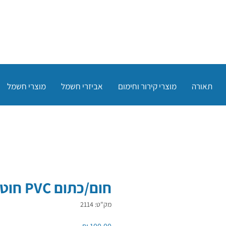
תאורה
מוצרי קירור וחימום
אביזרי חשמל
מוצרי חשמל
חום/כתום PVC חוט 1.5 ממ"ר
מק"ט: 2114
מחיר