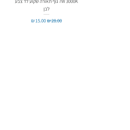
7W 3000K גוף תאורה שקוע לד צבע
לבן
מחיר רגיל
מחיר מבצע