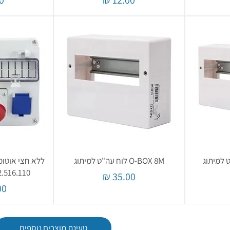
O-BOX 8M לוח עה"ט למיתוג
532.516.110 קופסת
מחיר
מח
טעינת מוצרים נוספים