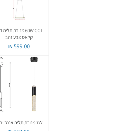
60W CCT מנורת תליה 
קלאס צבע זהב
מחיר
7W מנורת תליה אננס יחיד