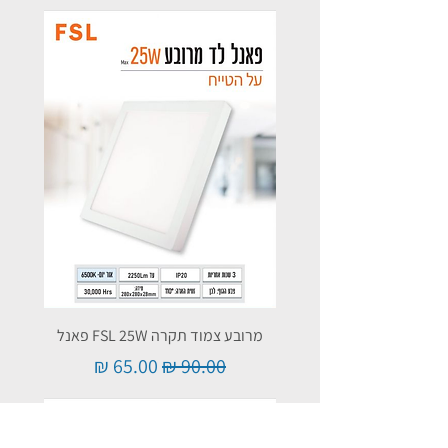
מרובע צמוד תקרה FSL 25W פאנל
מחיר רגיל
מחיר מבצע